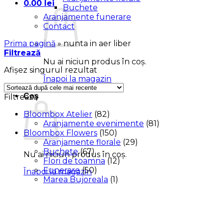
0.00
lei
Buchete
Aranjamente funerare
Contact
Prima pagină
»
nunta in aer liber
Filtrează
Nu ai niciun produs în coș.
Afișez singurul rezultat
Înapoi la magazin
Coș
Filtrează
Bloombox Atelier
(82)
Aranjamente evenimente
(81)
Bloombox Flowers
(150)
Aranjamente florale
(29)
Buchete
(67)
Nu ai niciun produs în coș.
Flori de toamna
(12)
Funerare
(50)
Înapoi la magazin
Marea Bujoreala
(1)