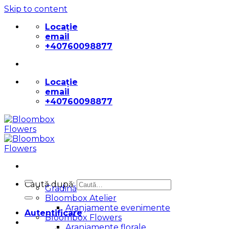
Skip to content
Locație
email
+40760098877
Locație
email
+40760098877
Caută după:
Gradină
Bloombox Atelier
Aranjamente evenimente
Autentificare
Bloombox Flowers
Aranjamente florale