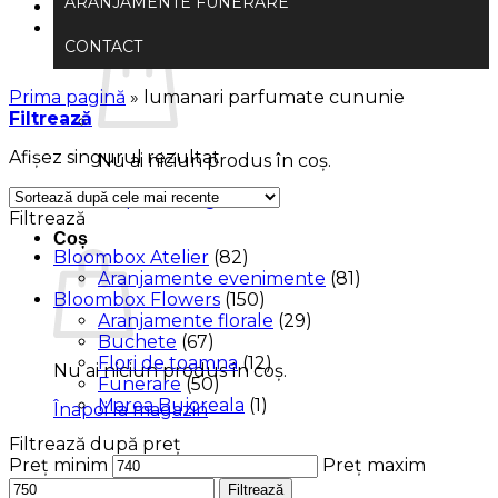
ARANJAMENTE FUNERARE
0.00
lei
CONTACT
Prima pagină
»
lumanari parfumate cununie
Filtrează
Afișez singurul rezultat
Nu ai niciun produs în coș.
Înapoi la magazin
Filtrează
Coș
Bloombox Atelier
(82)
Aranjamente evenimente
(81)
Bloombox Flowers
(150)
Aranjamente florale
(29)
Buchete
(67)
Flori de toamna
(12)
Nu ai niciun produs în coș.
Funerare
(50)
Marea Bujoreala
(1)
Înapoi la magazin
Filtrează după preț
Preț minim
Preț maxim
Filtrează