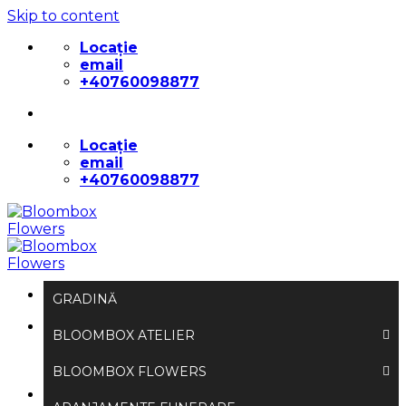
Skip to content
Locație
email
+40760098877
Locație
email
+40760098877
GRADINĂ
Caută după:
BLOOMBOX ATELIER
BLOOMBOX FLOWERS
Autentificare