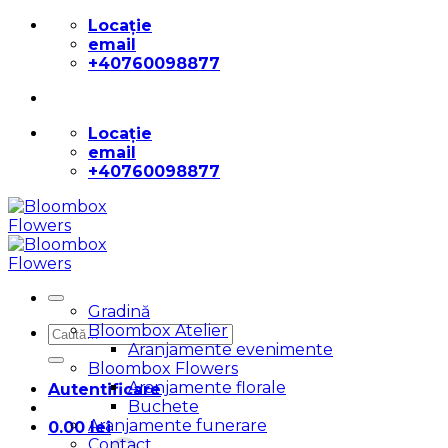
Skip
Locație
to
email
content
+40760098877
Locație
email
+40760098877
Gradină
Bloombox Atelier
Caută
Aranjamente evenimente
după:
Bloombox Flowers
Aranjamente florale
Autentificare
Buchete
Aranjamente funerare
0.00
lei
Contact