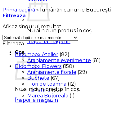
Prima pagină
»
lumânări cununie București
Filtrează
Afișez singurul rezultat
Nu ai niciun produs în coș.
Înapoi la magazin
Filtrează
Coș
Bloombox Atelier
(82)
Aranjamente evenimente
(81)
Bloombox Flowers
(150)
Aranjamente florale
(29)
Buchete
(67)
Flori de toamna
(12)
Nu ai niciun produs în coș.
Funerare
(50)
Marea Bujoreala
(1)
Înapoi la magazin