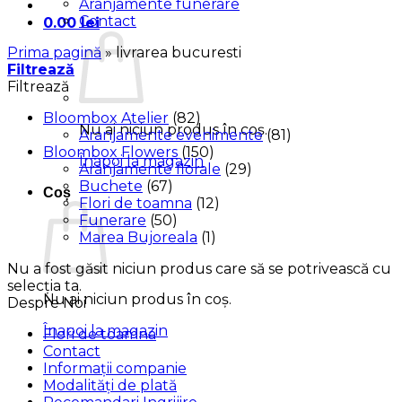
Aranjamente funerare
Contact
0.00
lei
Prima pagină
»
livrarea bucuresti
Filtrează
Filtrează
Bloombox Atelier
(82)
Nu ai niciun produs în coș.
Aranjamente evenimente
(81)
Bloombox Flowers
(150)
Înapoi la magazin
Aranjamente florale
(29)
Buchete
(67)
Coș
Flori de toamna
(12)
Funerare
(50)
Marea Bujoreala
(1)
Nu a fost găsit niciun produs care să se potrivească cu
selecția ta.
Nu ai niciun produs în coș.
Despre Noi
Înapoi la magazin
Flori de toamna
Contact
Informații companie
Modalități de plată