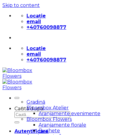
Skip to content
Locație
email
+40760098877
Locație
email
+40760098877
Gradină
Bloombox Atelier
Caută după:
Aranjamente evenimente
Bloombox Flowers
Aranjamente florale
Buchete
Autentificare