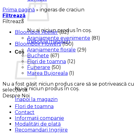
Prima pagină
»
ingeras de craciun
Filtrează
Filtrează
Nu ai niciun produs în coș.
Bloombox Atelier
(82)
Aranjamente evenimente
(81)
Înapoi la magazin
Bloombox Flowers
(150)
Aranjamente florale
(29)
Coș
Buchete
(67)
Flori de toamna
(12)
Funerare
(50)
Marea Bujoreala
(1)
Nu a fost găsit niciun produs care să se potrivească cu
Nu ai niciun produs în coș.
selecția ta.
Despre Noi
Înapoi la magazin
Flori de toamna
Contact
Informații companie
Modalități de plată
Recomandari Ingrijire