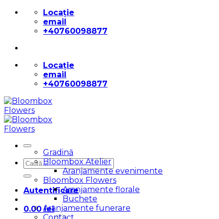
Skip
Locație
to
email
content
+40760098877
Locație
email
+40760098877
Gradină
Bloombox Atelier
Caută
Aranjamente evenimente
după:
Bloombox Flowers
Aranjamente florale
Autentificare
Buchete
Aranjamente funerare
0.00
lei
Contact