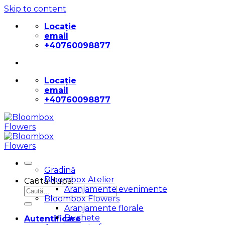
Skip to content
Locație
email
+40760098877
Locație
email
+40760098877
Gradină
Bloombox Atelier
Caută după:
Aranjamente evenimente
Bloombox Flowers
Aranjamente florale
Buchete
Autentificare