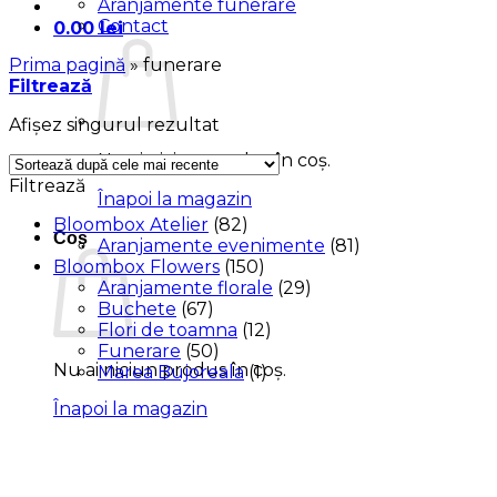
Aranjamente funerare
Contact
0.00
lei
Prima pagină
»
funerare
Filtrează
Afișez singurul rezultat
Nu ai niciun produs în coș.
Filtrează
Înapoi la magazin
Bloombox Atelier
(82)
Coș
Aranjamente evenimente
(81)
Bloombox Flowers
(150)
Aranjamente florale
(29)
Buchete
(67)
Flori de toamna
(12)
Funerare
(50)
Nu ai niciun produs în coș.
Marea Bujoreala
(1)
Înapoi la magazin