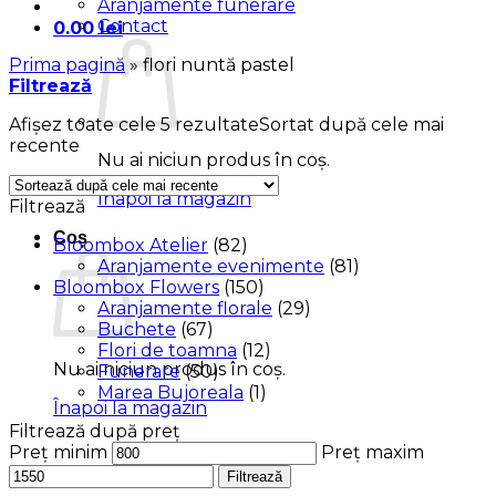
Aranjamente funerare
Contact
0.00
lei
Prima pagină
»
flori nuntă pastel
Filtrează
Afișez toate cele 5 rezultate
Sortat după cele mai
recente
Nu ai niciun produs în coș.
Înapoi la magazin
Filtrează
Coș
Bloombox Atelier
(82)
Aranjamente evenimente
(81)
Bloombox Flowers
(150)
Aranjamente florale
(29)
Buchete
(67)
Flori de toamna
(12)
Nu ai niciun produs în coș.
Funerare
(50)
Marea Bujoreala
(1)
Înapoi la magazin
Filtrează după preț
Preț minim
Preț maxim
Filtrează