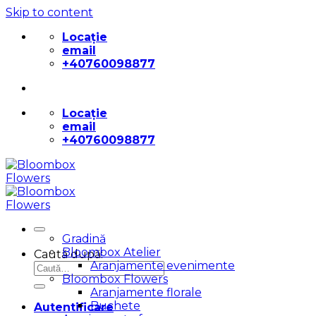
Skip to content
Locație
email
+40760098877
Locație
email
+40760098877
Gradină
Bloombox Atelier
Caută după:
Aranjamente evenimente
Bloombox Flowers
Aranjamente florale
Buchete
Autentificare