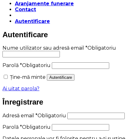
Aranjamente funerare
Contact
Autentificare
Autentificare
Nume utilizator sau adresă email
*
Obligatoriu
Parolă
*
Obligatoriu
Ține-mă minte
Autentificare
Ai uitat parola?
Înregistrare
Adresă email
*
Obligatoriu
Parolă
*
Obligatoriu
Datele personale vor fi folosite pentru a-ți susține