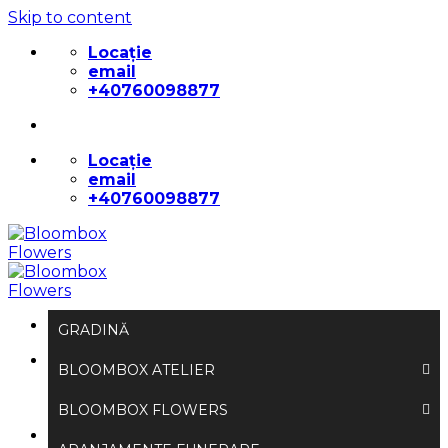
Skip to content
Locație
email
+40760098877
Locație
email
+40760098877
GRADINĂ
Caută după:
BLOOMBOX ATELIER
BLOOMBOX FLOWERS
Autentificare