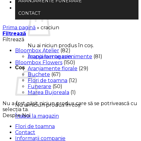
ARANJAMENTE FUNERARE
0.00
lei
CONTACT
Prima pagină
»
craciun
Filtrează
Filtrează
Nu ai niciun produs în coș.
Bloombox Atelier
(82)
Înapoi la magazin
Aranjamente evenimente
(81)
Bloombox Flowers
(150)
Coș
Aranjamente florale
(29)
Buchete
(67)
Flori de toamna
(12)
Funerare
(50)
Marea Bujoreala
(1)
Nu a fost găsit niciun produs care să se potrivească cu
Nu ai niciun produs în coș.
selecția ta.
Despre Noi
Înapoi la magazin
Flori de toamna
Contact
Informații companie