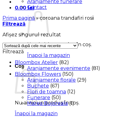
Aranjamente funerare
Contact
0.00
lei
Prima pagină
»
coroana trandafiri rosii
Filtrează
Afișez singurul rezultat
Nu ai niciun produs în coș.
Filtrează
Înapoi la magazin
Bloombox Atelier
(82)
Coș
Aranjamente evenimente
(81)
Bloombox Flowers
(150)
Aranjamente florale
(29)
Buchete
(67)
Flori de toamna
(12)
Funerare
(50)
Nu ai niciun produs în coș.
Marea Bujoreala
(1)
Înapoi la magazin