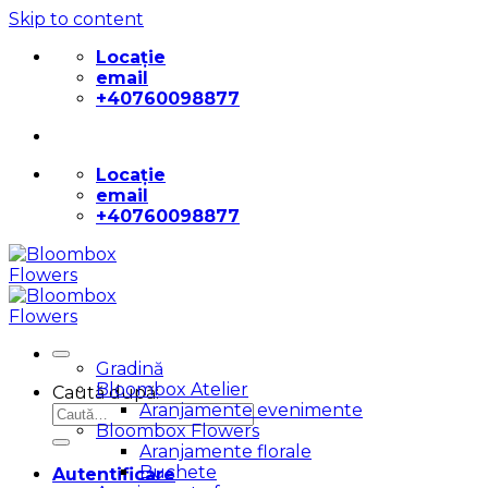
Skip to content
Locație
email
+40760098877
Locație
email
+40760098877
Gradină
Bloombox Atelier
Caută după:
Aranjamente evenimente
Bloombox Flowers
Aranjamente florale
Buchete
Autentificare