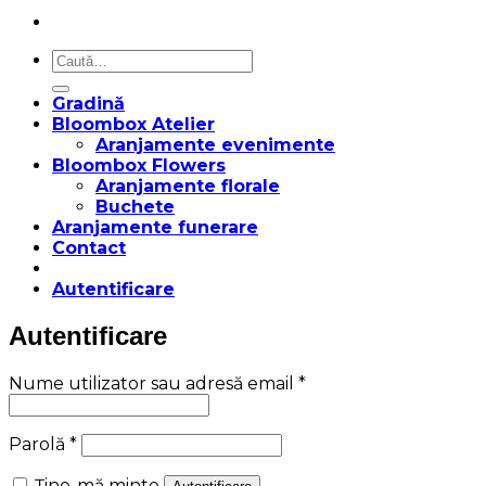
Caută
după:
Gradină
Bloombox Atelier
Aranjamente evenimente
Bloombox Flowers
Aranjamente florale
Buchete
Aranjamente funerare
Contact
Autentificare
Autentificare
Obligatoriu
Nume utilizator sau adresă email
*
Obligatoriu
Parolă
*
Ține-mă minte