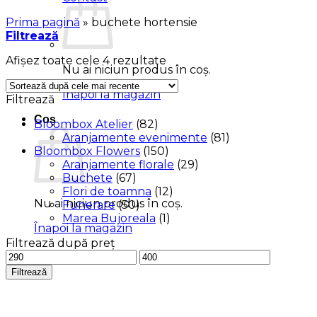
Prima pagină
»
buchete hortensie
Filtrează
Sortat
Afișez toate cele 4 rezultate
Nu ai niciun produs în coș.
după
cele
Înapoi la magazin
Filtrează
mai
recente
Coș
Bloombox Atelier
(82)
Aranjamente evenimente
(81)
Bloombox Flowers
(150)
Aranjamente florale
(29)
Buchete
(67)
Flori de toamna
(12)
Nu ai niciun produs în coș.
Funerare
(50)
Marea Bujoreala
(1)
Înapoi la magazin
Filtrează după preț
Preț
Preț
minim
maxim
Filtrează