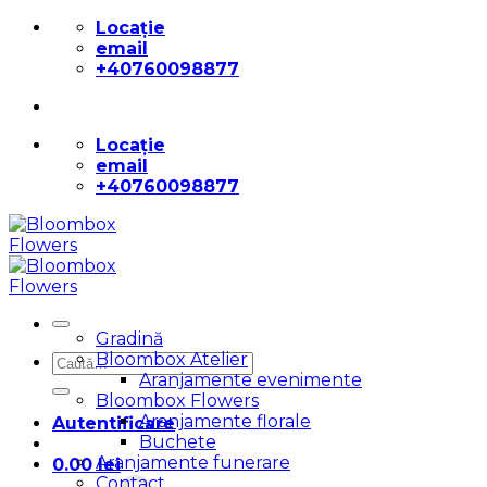
Skip
Locație
to
email
content
+40760098877
Locație
email
+40760098877
Gradină
Bloombox Atelier
Caută
Aranjamente evenimente
după:
Bloombox Flowers
Aranjamente florale
Autentificare
Buchete
Aranjamente funerare
0.00
lei
Contact