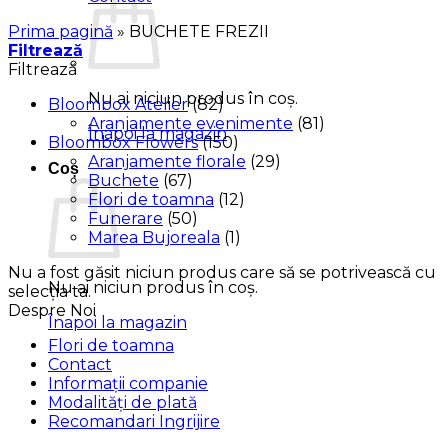
Prima pagină
»
BUCHETE FREZII
Filtrează
Filtrează
Nu ai niciun produs în coș.
Bloombox Atelier
(82)
Aranjamente evenimente
(81)
Înapoi la magazin
Bloombox Flowers
(150)
Aranjamente florale
(29)
Coș
Buchete
(67)
Flori de toamna
(12)
Funerare
(50)
Marea Bujoreala
(1)
Nu a fost găsit niciun produs care să se potrivească cu
Nu ai niciun produs în coș.
selecția ta.
Despre Noi
Înapoi la magazin
Flori de toamna
Contact
Informații companie
Modalități de plată
Recomandari Ingrijire