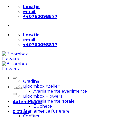
Skip
Locație
to
email
content
+40760098877
Locație
email
+40760098877
Gradină
Bloombox Atelier
Caută
Aranjamente evenimente
după:
Bloombox Flowers
Aranjamente florale
Autentificare
Buchete
Aranjamente funerare
0.00
lei
Contact