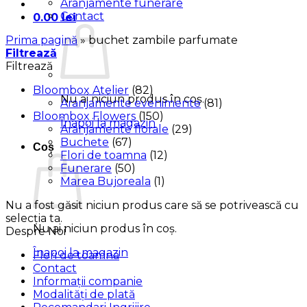
Aranjamente funerare
Contact
0.00
lei
Prima pagină
»
buchet zambile parfumate
Filtrează
Filtrează
Bloombox Atelier
(82)
Nu ai niciun produs în coș.
Aranjamente evenimente
(81)
Bloombox Flowers
(150)
Înapoi la magazin
Aranjamente florale
(29)
Buchete
(67)
Coș
Flori de toamna
(12)
Funerare
(50)
Marea Bujoreala
(1)
Nu a fost găsit niciun produs care să se potrivească cu
selecția ta.
Nu ai niciun produs în coș.
Despre Noi
Înapoi la magazin
Flori de toamna
Contact
Informații companie
Modalități de plată