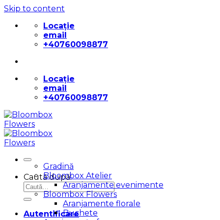
Skip to content
Locație
email
+40760098877
Locație
email
+40760098877
Gradină
Bloombox Atelier
Caută după:
Aranjamente evenimente
Bloombox Flowers
Aranjamente florale
Buchete
Autentificare