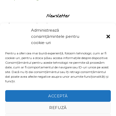
Newsletter
ÎNREGISTREAZĂTE SĂ PRIMEȘTI ULTIMELE SFATURI ȘI
Administrează
TRUCURI PENTRU STILUL DE VIAȚĂ PLUS CÂTEVA BUNĂTĂȚI
consimțămintele pentru
EXCLUSIVE!
cookie-uri
Pentru a oferi cea mai bună experiență, folosim tehnologii, cum ar fi
cookie-uri, pentru a stoca și/sau accesa informațiile despre dispozitive.
Consimțământul pentru aceste tehnologii ne permite să procesăm
date, cum ar fi comportamentul de navigare sau ID-uri unice pe acest
site. Dacă nu îți dai consimțământul sau îți retragi consimțământul
Am citit şi sunt de acord cu
politica de
dat poate avea afecte negative asupra unor anumite funcționalități și
funcții.
confidențialitate
ACCEPTĂ
REFUZĂ