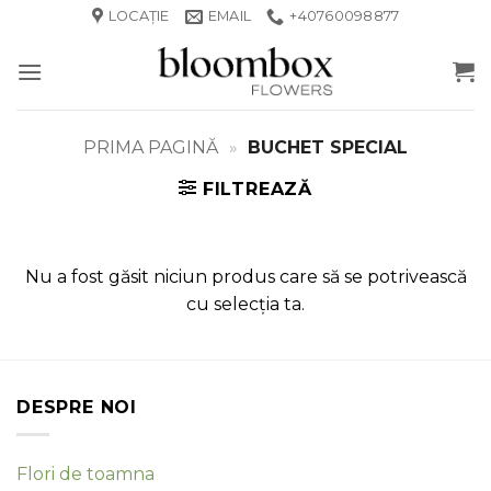
Skip
LOCAȚIE
EMAIL
+40760098877
to
content
PRIMA PAGINĂ
»
BUCHET SPECIAL
FILTREAZĂ
Nu a fost găsit niciun produs care să se potrivească
cu selecția ta.
DESPRE NOI
Flori de toamna