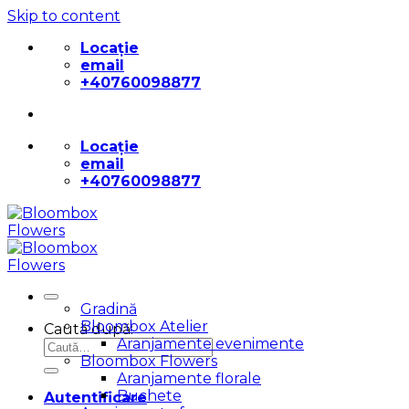
Skip to content
Locație
email
+40760098877
Locație
email
+40760098877
Gradină
Bloombox Atelier
Caută după:
Aranjamente evenimente
Bloombox Flowers
Aranjamente florale
Buchete
Autentificare