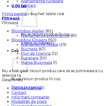
Aranjamente funerare
Contact
0.00
lei
Prima pagină
»
buchet lalele rosii
Filtrează
Filtrează
Bloombox Atelier
(82)
Nu ai niciun produs în coș.
Aranjamente evenimente
(81)
Bloombox Flowers
(150)
Înapoi la magazin
Aranjamente florale
(29)
Buchete
(67)
Coș
Flori de toamna
(12)
Funerare
(50)
Marea Bujoreala
(1)
Nu a fost găsit niciun produs care să se potrivească cu
selecția ta.
Nu ai niciun produs în coș.
Despre Noi
Înapoi la magazin
Flori de toamna
Contact
Informații companie
Modalități de plată