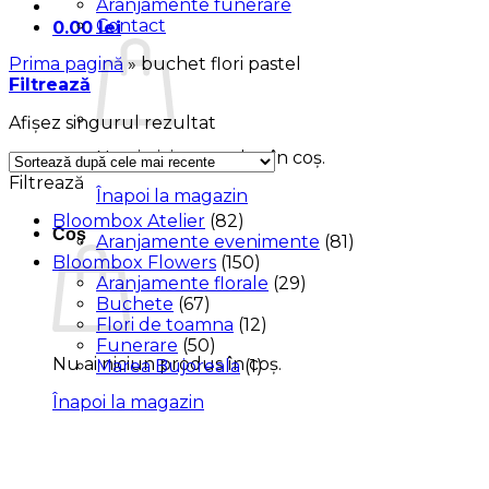
Aranjamente funerare
Contact
0.00
lei
Prima pagină
»
buchet flori pastel
Filtrează
Afișez singurul rezultat
Nu ai niciun produs în coș.
Filtrează
Înapoi la magazin
Bloombox Atelier
(82)
Coș
Aranjamente evenimente
(81)
Bloombox Flowers
(150)
Aranjamente florale
(29)
Buchete
(67)
Flori de toamna
(12)
Funerare
(50)
Nu ai niciun produs în coș.
Marea Bujoreala
(1)
Înapoi la magazin