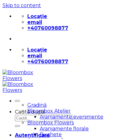
Skip to content
Locație
email
+40760098877
Locație
email
+40760098877
Gradină
Bloombox Atelier
Caută după:
Aranjamente evenimente
Bloombox Flowers
Aranjamente florale
Buchete
Autentificare