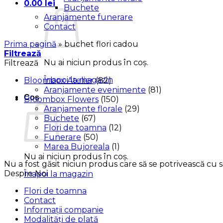
0.00
lei
Buchete
Aranjamente funerare
Contact
Prima pagină
»
buchet flori cadou
Filtrează
Nu ai niciun produs în coș.
Filtrează
Înapoi la magazin
Bloombox Atelier
(82)
Aranjamente evenimente
(81)
Coș
Bloombox Flowers
(150)
Aranjamente florale
(29)
Buchete
(67)
Flori de toamna
(12)
Funerare
(50)
Marea Bujoreala
(1)
Nu ai niciun produs în coș.
Nu a fost găsit niciun produs care să se potrivească cu se
Despre Noi
Înapoi la magazin
Flori de toamna
Contact
Informații companie
Modalități de plată