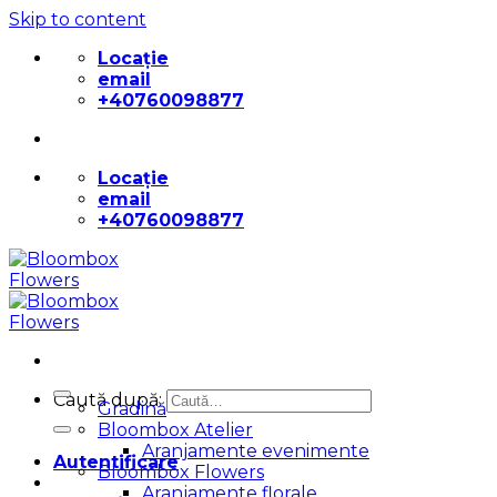
Skip to content
Locație
email
+40760098877
Locație
email
+40760098877
Caută după:
Gradină
Bloombox Atelier
Aranjamente evenimente
Autentificare
Bloombox Flowers
Aranjamente florale