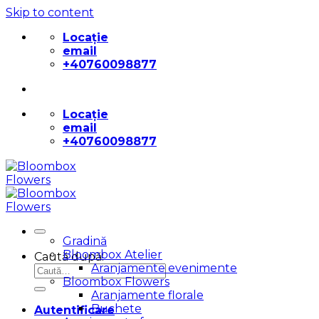
Skip to content
Locație
email
+40760098877
Locație
email
+40760098877
Gradină
Bloombox Atelier
Caută după:
Aranjamente evenimente
Bloombox Flowers
Aranjamente florale
Buchete
Autentificare