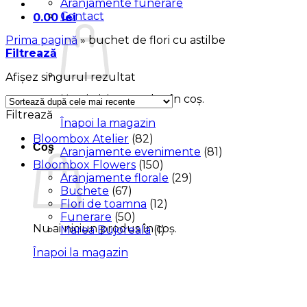
Aranjamente funerare
Contact
0.00
lei
Prima pagină
»
buchet de flori cu astilbe
Filtrează
Afișez singurul rezultat
Nu ai niciun produs în coș.
Filtrează
Înapoi la magazin
Bloombox Atelier
(82)
Coș
Aranjamente evenimente
(81)
Bloombox Flowers
(150)
Aranjamente florale
(29)
Buchete
(67)
Flori de toamna
(12)
Funerare
(50)
Nu ai niciun produs în coș.
Marea Bujoreala
(1)
Înapoi la magazin