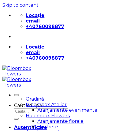
Skip to content
Locație
email
+40760098877
Locație
email
+40760098877
Gradină
Bloombox Atelier
Caută după:
Aranjamente evenimente
Bloombox Flowers
Aranjamente florale
Buchete
Autentificare