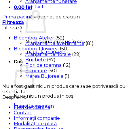
Aranjamente funerare
Contact
0.00
lei
Prima pagină
»
buchet de craciun
Filtrează
Filtrează
Bloombox Atelier
(82)
Nu ai niciun produs în coș.
Aranjamente evenimente
(81)
Bloombox Flowers
(150)
Înapoi la magazin
Aranjamente florale
(29)
Buchete
(67)
Coș
Flori de toamna
(12)
Funerare
(50)
Marea Bujoreala
(1)
Nu a fost găsit niciun produs care să se potrivească cu
selecția ta.
Nu ai niciun produs în coș.
Despre Noi
Înapoi la magazin
Flori de toamna
Contact
Informații companie
Modalități de plată