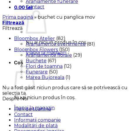
Aranjamente funerare
Contact
0.00
lei
Prima pagină
»
buchet cu panglica mov
Filtrează
Filtrează
Bloombox Atelier
(82)
Nu ai niciun produs în coș.
Aranjamente evenimente
(81)
Bloombox Flowers
(150)
Înapoi la magazin
Aranjamente florale
(29)
Buchete
(67)
Coș
Flori de toamna
(12)
Funerare
(50)
Marea Bujoreala
(1)
Nu a fost găsit niciun produs care să se potrivească cu
selecția ta.
Nu ai niciun produs în coș.
Despre Noi
Înapoi la magazin
Flori de toamna
Contact
Informații companie
Modalități de plată