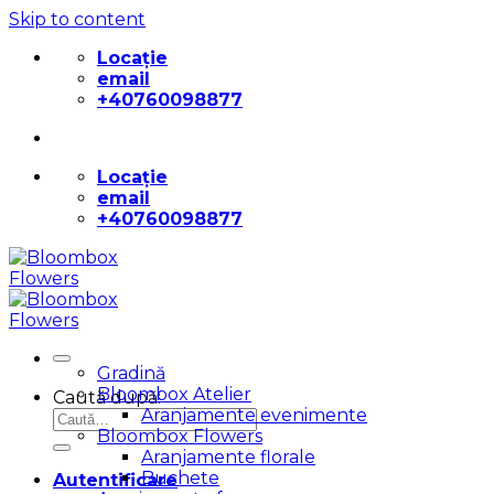
Skip to content
Locație
email
+40760098877
Locație
email
+40760098877
Gradină
Bloombox Atelier
Caută după:
Aranjamente evenimente
Bloombox Flowers
Aranjamente florale
Buchete
Autentificare