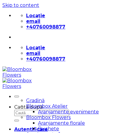
Skip to content
Locație
email
+40760098877
Locație
email
+40760098877
Gradină
Bloombox Atelier
Caută după:
Aranjamente evenimente
Bloombox Flowers
Aranjamente florale
Buchete
Autentificare