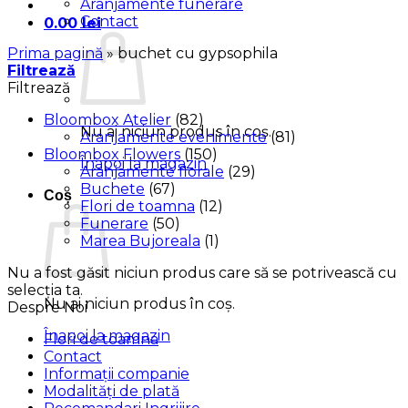
Aranjamente funerare
Contact
0.00
lei
Prima pagină
»
buchet cu gypsophila
Filtrează
Filtrează
Bloombox Atelier
(82)
Nu ai niciun produs în coș.
Aranjamente evenimente
(81)
Bloombox Flowers
(150)
Înapoi la magazin
Aranjamente florale
(29)
Buchete
(67)
Coș
Flori de toamna
(12)
Funerare
(50)
Marea Bujoreala
(1)
Nu a fost găsit niciun produs care să se potrivească cu
selecția ta.
Nu ai niciun produs în coș.
Despre Noi
Înapoi la magazin
Flori de toamna
Contact
Informații companie
Modalități de plată