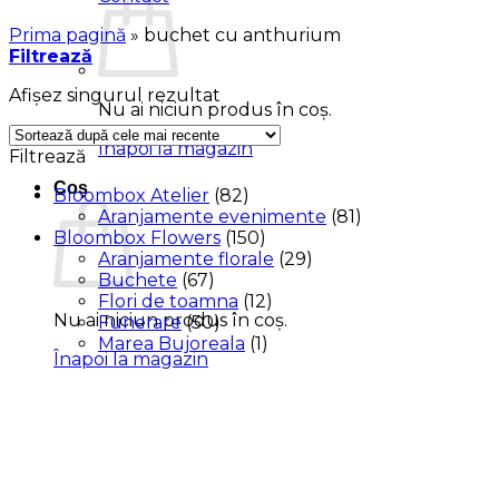
Prima pagină
»
buchet cu anthurium
Filtrează
Afișez singurul rezultat
Nu ai niciun produs în coș.
Înapoi la magazin
Filtrează
Coș
Bloombox Atelier
(82)
Aranjamente evenimente
(81)
Bloombox Flowers
(150)
Aranjamente florale
(29)
Buchete
(67)
Flori de toamna
(12)
Nu ai niciun produs în coș.
Funerare
(50)
Marea Bujoreala
(1)
Înapoi la magazin