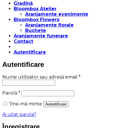
Gradină
Bloombox Atelier
Aranjamente evenimente
Bloombox Flowers
Aranjamente florale
Buchete
Aranjamente funerare
Contact
Autentificare
Autentificare
Obligatoriu
Nume utilizator sau adresă email
*
Obligatoriu
Parolă
*
Ține-mă minte
Autentificare
Ai uitat parola?
Înregistrare