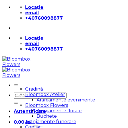
Skip
Locație
to
email
content
+40760098877
Locație
email
+40760098877
Gradină
Bloombox Atelier
Caută
Aranjamente evenimente
după:
Bloombox Flowers
Aranjamente florale
Autentificare
Buchete
Aranjamente funerare
0.00
lei
Contact