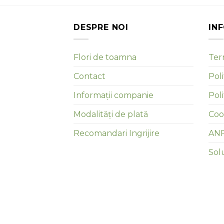
DESPRE NOI
IN
Flori de toamna
Term
Contact
Poli
Informații companie
Pol
Modalități de plată
Coo
Recomandari Ingrijire
AN
Solu