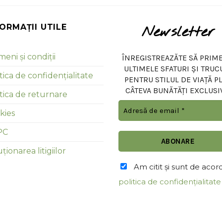
FORMAȚII UTILE
Newsletter
eni și condiții
ÎNREGISTREAZĂTE SĂ PRIME
ULTIMELE SFATURI ȘI TRUC
tica de confidențialitate
PENTRU STILUL DE VIAȚĂ P
CÂTEVA BUNĂTĂȚI EXCLUSI
itica de returnare
kies
PC
ționarea litigiilor
Am citit şi sunt de acor
politica de confidențialitate