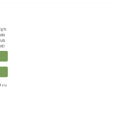
ȘTI
URI
LUS
VE!
d cu