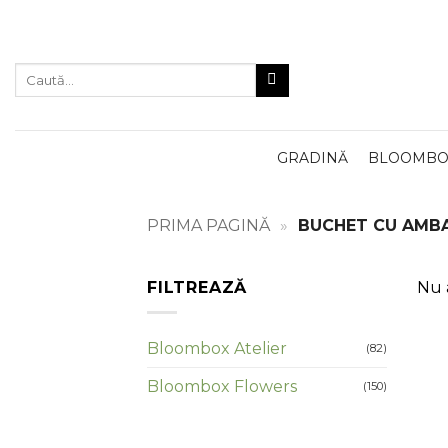
Skip
to
content
Caută
după:
GRADINĂ
BLOOMBOX
PRIMA PAGINĂ
»
BUCHET CU AMB
FILTREAZĂ
Nu a
Bloombox Atelier
(82)
Bloombox Flowers
(150)