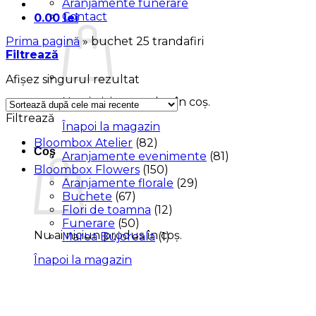
Aranjamente funerare
Contact
0.00
lei
Prima pagină
»
buchet 25 trandafiri
Filtrează
Afișez singurul rezultat
Nu ai niciun produs în coș.
Filtrează
Înapoi la magazin
Bloombox Atelier
(82)
Coș
Aranjamente evenimente
(81)
Bloombox Flowers
(150)
Aranjamente florale
(29)
Buchete
(67)
Flori de toamna
(12)
Funerare
(50)
Nu ai niciun produs în coș.
Marea Bujoreala
(1)
Înapoi la magazin