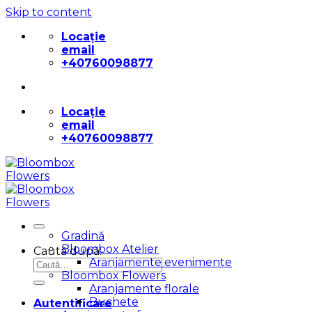
Skip to content
Locație
email
+40760098877
Locație
email
+40760098877
Gradină
Bloombox Atelier
Caută după:
Aranjamente evenimente
Bloombox Flowers
Aranjamente florale
Buchete
Autentificare