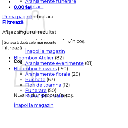
Aranjamente funerare
Contact
0.00
lei
Prima pagină
»
bratara
Filtrează
Afișez singurul rezultat
Nu ai niciun produs în coș.
Filtrează
Înapoi la magazin
Bloombox Atelier
(82)
Coș
Aranjamente evenimente
(81)
Bloombox Flowers
(150)
Aranjamente florale
(29)
Buchete
(67)
Flori de toamna
(12)
Funerare
(50)
Nu ai niciun produs în coș.
Marea Bujoreala
(1)
Înapoi la magazin