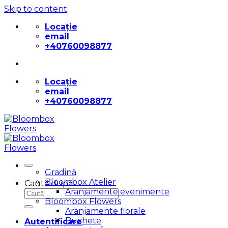
Skip to content
Locație
email
+40760098877
Locație
email
+40760098877
Gradină
Bloombox Atelier
Caută după:
Aranjamente evenimente
Bloombox Flowers
Aranjamente florale
Buchete
Autentificare