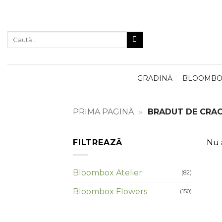
Skip
to
content
Caută
după:
GRADINĂ
BLOOMBOX
PRIMA PAGINĂ
»
BRADUT DE CRAC
FILTREAZĂ
Nu a
Bloombox Atelier
(82)
Bloombox Flowers
(150)