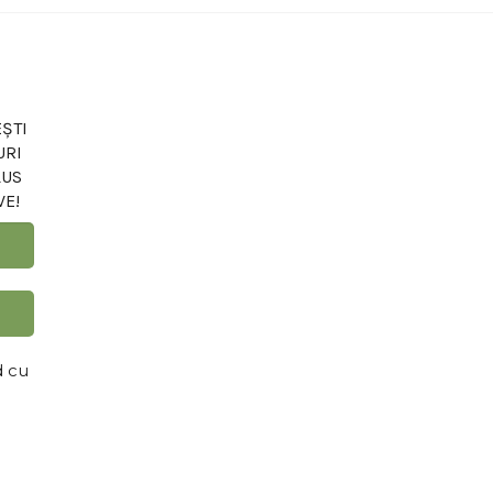
ȘTI
URI
LUS
VE!
d cu