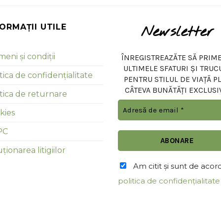
FORMAȚII UTILE
Newsletter
eni și condiții
ÎNREGISTREAZĂTE SĂ PRIME
ULTIMELE SFATURI ȘI TRUC
tica de confidențialitate
PENTRU STILUL DE VIAȚĂ P
CÂTEVA BUNĂTĂȚI EXCLUSI
itica de returnare
kies
PC
ționarea litigiilor
Am citit şi sunt de acor
politica de confidențialitate