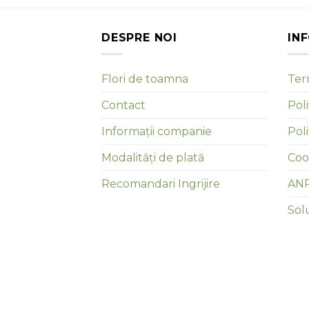
DESPRE NOI
IN
Flori de toamna
Term
Contact
Poli
Informații companie
Pol
Modalități de plată
Coo
Recomandari Ingrijire
AN
Solu