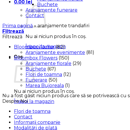
0.00
lei
Buchete
Aranjamente funerare
Contact
Prima pagină
»
aranjamente trandafiri
Filtrează
Nu ai niciun produs în coș.
Filtrează
Înapoi la magazin
Bloombox Atelier
(82)
Aranjamente evenimente
(81)
Coș
Bloombox Flowers
(150)
Aranjamente florale
(29)
Buchete
(67)
Flori de toamna
(12)
Funerare
(50)
Marea Bujoreala
(1)
Nu ai niciun produs în coș.
Nu a fost găsit niciun produs care să se potrivească cu se
Despre Noi
Înapoi la magazin
Flori de toamna
Contact
Informații companie
Modalități de plată