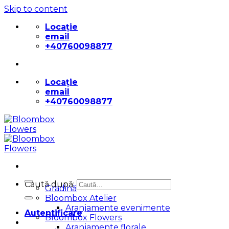
Skip to content
Locație
email
+40760098877
Locație
email
+40760098877
Caută după:
Gradină
Bloombox Atelier
Aranjamente evenimente
Autentificare
Bloombox Flowers
Aranjamente florale