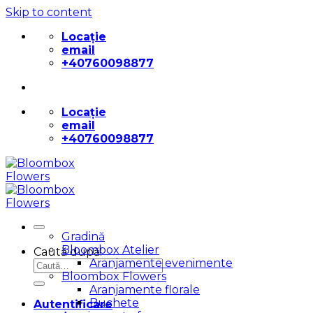
Skip to content
Locație
email
+40760098877
Locație
email
+40760098877
Gradină
Bloombox Atelier
Caută după:
Aranjamente evenimente
Bloombox Flowers
Aranjamente florale
Buchete
Autentificare