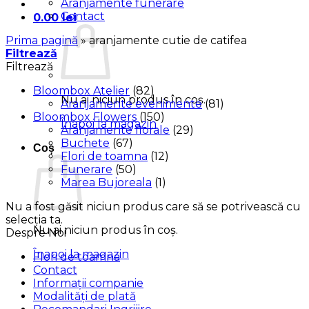
Aranjamente funerare
Contact
0.00
lei
Prima pagină
»
aranjamente cutie de catifea
Filtrează
Filtrează
Bloombox Atelier
(82)
Nu ai niciun produs în coș.
Aranjamente evenimente
(81)
Bloombox Flowers
(150)
Înapoi la magazin
Aranjamente florale
(29)
Buchete
(67)
Coș
Flori de toamna
(12)
Funerare
(50)
Marea Bujoreala
(1)
Nu a fost găsit niciun produs care să se potrivească cu
selecția ta.
Nu ai niciun produs în coș.
Despre Noi
Înapoi la magazin
Flori de toamna
Contact
Informații companie
Modalități de plată