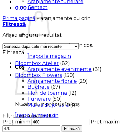
Aranjamente funerare
Contact
0.00
lei
Prima pagină
»
aranjamente cu crini
Filtrează
Afișez singurul rezultat
Nu ai niciun produs în coș.
Filtrează
Înapoi la magazin
Bloombox Atelier
(82)
Coș
Aranjamente evenimente
(81)
Bloombox Flowers
(150)
Aranjamente florale
(29)
Buchete
(67)
Flori de toamna
(12)
Funerare
(50)
Nu ai niciun produs în coș.
Marea Bujoreala
(1)
Înapoi la magazin
Filtrează după preț
Preț minim
Preț maxim
Filtrează