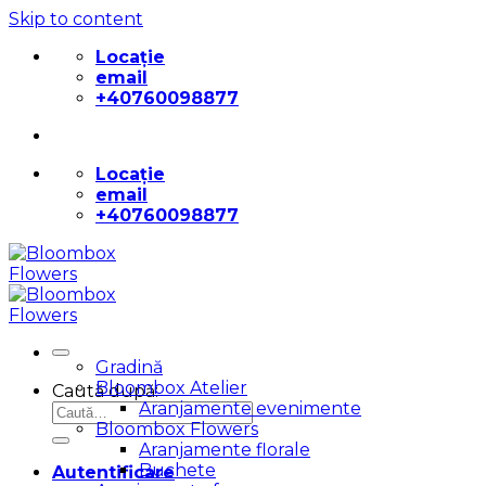
Skip to content
Locație
email
+40760098877
Locație
email
+40760098877
Gradină
Bloombox Atelier
Caută după:
Aranjamente evenimente
Bloombox Flowers
Aranjamente florale
Buchete
Autentificare