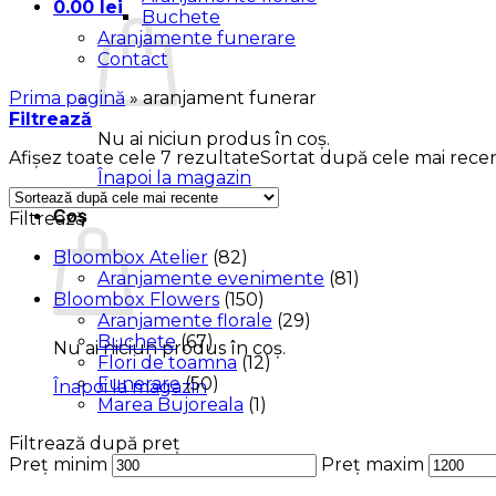
0.00
lei
Buchete
Aranjamente funerare
Contact
Prima pagină
»
aranjament funerar
Filtrează
Nu ai niciun produs în coș.
Afișez toate cele 7 rezultate
Sortat după cele mai rece
Înapoi la magazin
Coș
Filtrează
Bloombox Atelier
(82)
Aranjamente evenimente
(81)
Bloombox Flowers
(150)
Aranjamente florale
(29)
Buchete
(67)
Nu ai niciun produs în coș.
Flori de toamna
(12)
Funerare
(50)
Înapoi la magazin
Marea Bujoreala
(1)
Filtrează după preț
Preț minim
Preț maxim