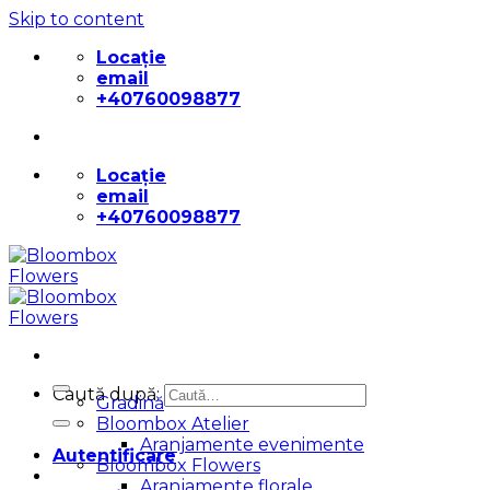
Skip to content
Locație
email
+40760098877
Locație
email
+40760098877
Caută după:
Gradină
Bloombox Atelier
Aranjamente evenimente
Autentificare
Bloombox Flowers
Aranjamente florale