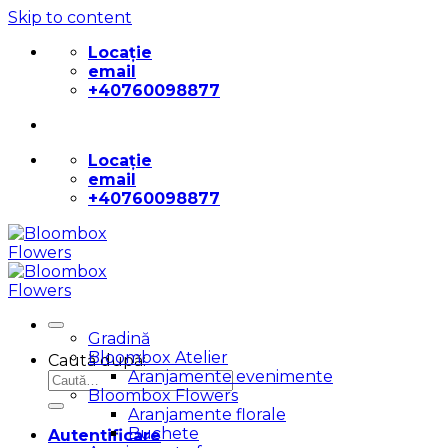
Skip to content
Locație
email
+40760098877
Locație
email
+40760098877
Gradină
Bloombox Atelier
Caută după:
Aranjamente evenimente
Bloombox Flowers
Aranjamente florale
Buchete
Autentificare