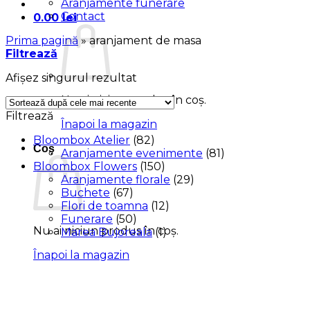
Aranjamente funerare
Contact
0.00
lei
Prima pagină
»
aranjament de masa
Filtrează
Afișez singurul rezultat
Nu ai niciun produs în coș.
Filtrează
Înapoi la magazin
Bloombox Atelier
(82)
Coș
Aranjamente evenimente
(81)
Bloombox Flowers
(150)
Aranjamente florale
(29)
Buchete
(67)
Flori de toamna
(12)
Funerare
(50)
Nu ai niciun produs în coș.
Marea Bujoreala
(1)
Înapoi la magazin