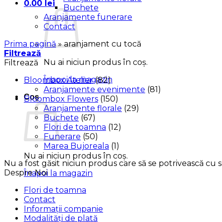
0.00
lei
Buchete
Aranjamente funerare
Contact
Prima pagină
»
aranjament cu tocă
Filtrează
Nu ai niciun produs în coș.
Filtrează
Înapoi la magazin
Bloombox Atelier
(82)
Aranjamente evenimente
(81)
Coș
Bloombox Flowers
(150)
Aranjamente florale
(29)
Buchete
(67)
Flori de toamna
(12)
Funerare
(50)
Marea Bujoreala
(1)
Nu ai niciun produs în coș.
Nu a fost găsit niciun produs care să se potrivească cu se
Despre Noi
Înapoi la magazin
Flori de toamna
Contact
Informații companie
Modalități de plată