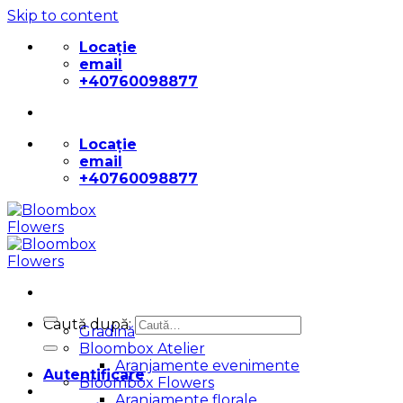
Skip to content
Locație
email
+40760098877
Locație
email
+40760098877
Caută după:
Gradină
Bloombox Atelier
Aranjamente evenimente
Autentificare
Bloombox Flowers
Aranjamente florale