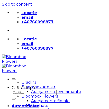
Skip to content
Locație
email
+40760098877
Locație
email
+40760098877
Gradină
Bloombox Atelier
Caută după:
Aranjamente evenimente
Bloombox Flowers
Aranjamente florale
Buchete
Autentificare