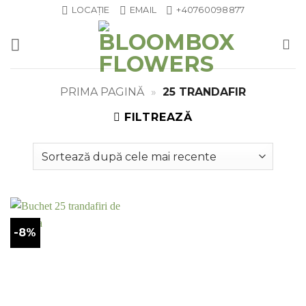
Skip
LOCAȚIE
EMAIL
+40760098877
to
content
PRIMA PAGINĂ
»
25 TRANDAFIR
FILTREAZĂ
-8%