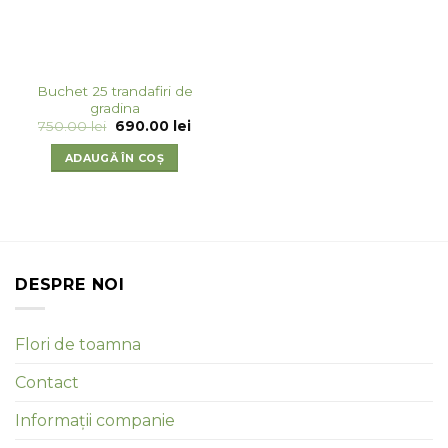
Buchet 25 trandafiri de
gradina
Prețul
Prețul
750.00
lei
690.00
lei
inițial
curent
a
este:
ADAUGĂ ÎN COȘ
fost:
690.00 lei.
750.00 lei.
DESPRE NOI
Flori de toamna
Contact
Informații companie